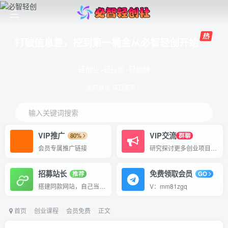
打破信息差，挖到第一桶金从必智轻创开始
轻创业+轻投资+轻松赚
全网首发 每日更新！
输入关键词搜索
VIP推广
VIP交流
80%
群聊
会员专属推广链接
研究探讨更多创业项目路子。
招募站长
免费领取会员
推荐
GO
搭建同款网站，自己当老板
V：mm81zgq
首页
创业课程
会员免费
正文