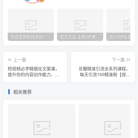
你还在到处找项目？还在当韭菜？我却靠卖项目一个月赚5万，曾经我也和你一样懵懂。
官方正品 全网VIP课程 无损下载~
上一篇
下一篇
短视频必学精细化文案课，
豆瓣精准引流全系列课程，
提升你的内容创作能力、升
每天引流100精准粉【视频
级迭代能力和变现力（价值
课程】
333元）
相关推荐