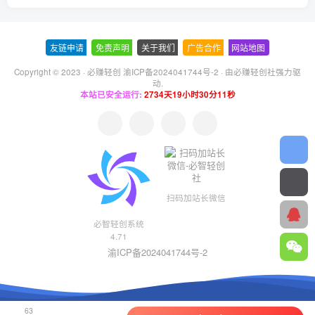
友链申请
-
免责声明
-
关于我们
-
广告合作
-
网站地图
Copyright © 2023 ·
必赚轻创 渝ICP备2024041744号-2
· 由
必赚轻创社
强力驱
动.
本站已安全运行:
2734天19小时30分12秒
扫码加站长微信
必智轻创系统
4.71
渝ICP备2024041744号-2
63