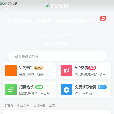
打破信息差，挖到第一桶金从必智轻创开始
轻创业+轻投资+轻松赚
全网首发 每日更新！
输入关键词搜索
VIP推广
VIP交流
80%
群聊
会员专属推广链接
研究探讨更多创业项目路子。
招募站长
免费领取会员
推荐
GO
搭建同款网站，自己当老板
V：mm81zgq
首页
创业课程
会员免费
正文