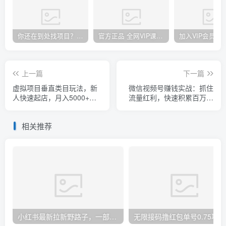
你还在到处找项目？还在当韭菜？我却靠卖项目一个月赚5万，曾经我也和你一样懵懂。
官方正品 全网VIP课程 无损下载~
上一篇
下一篇
虚拟项目垂直类目玩法，新
微信视频号赚钱实战：抓住
人快速起店，月入5000+
流量红利，快速积累百万粉
【视频课程】
丝，赚取你的第一桶金
相关推荐
小红书最新拉新野路子，一部手机即可操作，一单15块，做得好日入2000+
无