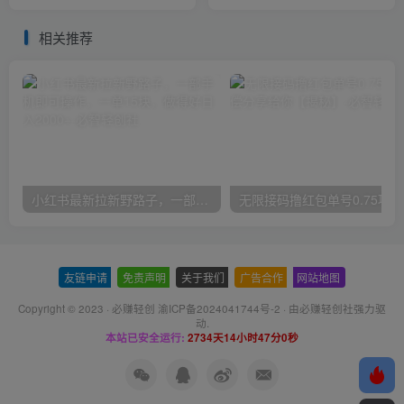
底层逻辑和方法
相关推荐
小红书最新拉新野路子，一部手机即可操作，一单15块，做得好日入2000+
无
友链申请
-
免责声明
-
关于我们
-
广告合作
-
网站地图
Copyright © 2023 ·
必赚轻创 渝ICP备2024041744号-2
· 由
必赚轻创社
强力驱
动.
本站已安全运行:
2734天14小时47分1秒