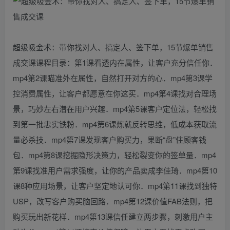
超级吸金术：带你找对人、搞定人、签下单，15节爆单销售
成交课课程目录：第1课看透内在属性，让客户充分信任你．
mp4第2课瞄准外在属性，自然打开对方的心．mp4第3课学
控消费属性，让客户都愿意在你这买．mp4第4课找对合理场
景，巧妙左右潜在用户兴趣．mp4第5课客户定位法，轻松找
到第一批忠实铁粉．mp4第6课炼就反转思维，低成本获取流
量必杀技．mp4第7课发现客户购买力，果断“盘”住顾客钱
包．mp4第8课挖掘隐形决策力，轻松裂变你的签单量．mp4
第9课找准用户需求强度，让你的产品卖成李佳琦．mp4第10
课8种应用场景，让客户坚定地认可你．mp4第11课找到独特
USP，改写客户购买脑回路．mp4第12课价值FAB法则，把
购买玩出新花样．mp4第13课信任建立两步骤，刺激用户主