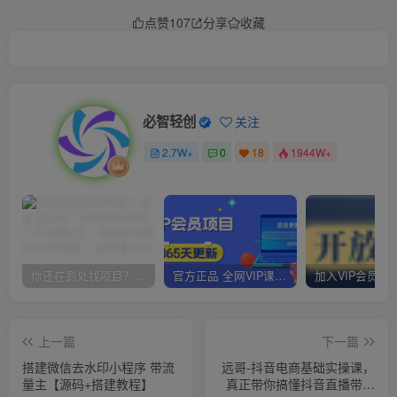
点赞
107
分享
收藏
必智轻创
关注
2.7W+
0
18
1944W+
你还在到处找项目？还在当韭菜？我却靠卖项目一个月赚5万，曾经我也和你一样懵懂。
官方正品 全网VIP课程 无损下载~
上一篇
下一篇
搭建微信去水印小程序 带流
远哥-抖音电商基础实操课，
量主【源码+搭建教程】
真正带你搞懂抖音直播带货