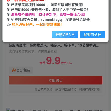
超级吸金术：带你找对人、搞定人、签下单，15节
🔰 已收录实测项目10000+，涵盖互联网所有赛道!
爆单销售成交课
🔰 已帮助5000+普通创业者，淘到了人生中第一桶金！
🔰
海量有价值的项目持续更新中，总有一款适合你!
必智轻创
🔰 免费领取7天会员，+v:mm81zgq，发送账号给站长
关注
私信
2年前发布
👉
加入必智轻创，一起用智慧搞米！
1020
107
开通VIP会员
加盟当站长
付费阅读
超级吸金术：带你找对人、搞定人、签下单，15节爆单销售成交课
此内容为付费阅读，请付费后查看
9.9
99
金币
金币
免费
会员
立即购买
您当前未登录！建议登陆后购买，可保存购买订单