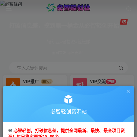
打破信息差，挖到第一桶金从必智轻创开始
轻创业+轻投资+轻松赚
全网首发 每日更新！
输入关键词搜索
VIP推广
VIP交流
80%
群聊
会员专属推广链接
研究探讨更多创业项目路子。
招募站长
免费领取会员
推荐
GO
必智轻创资源站
搭建同款网站，自己当老板
V：mm81zgq
首页
创业课程
会员免费
正文
🎯
必智轻创，打破信息差，提供全网最新、最快、最全项目资
源！每日稳定更新20~50个