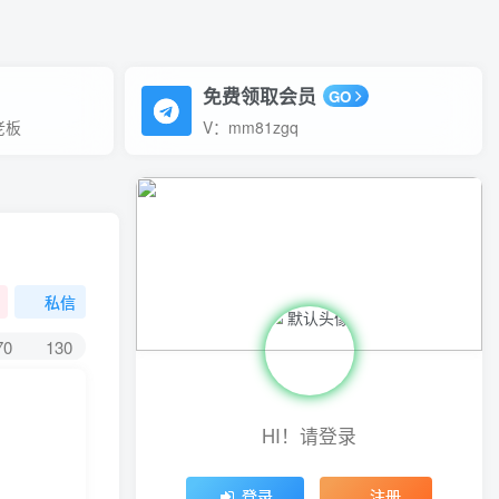
免费领取会员
GO
老板
V：mm81zgq
私信
70
130
HI！请登录
登录
注册