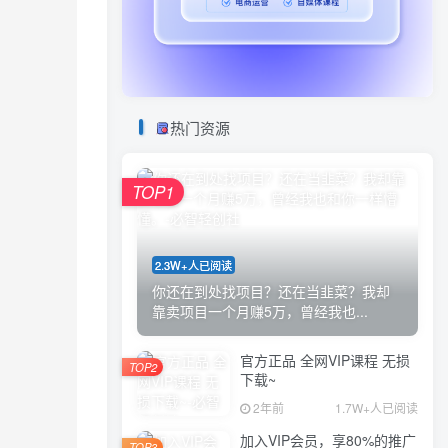
热门资源
TOP1
2.3W+人已阅读
你还在到处找项目？还在当韭菜？我却
靠卖项目一个月赚5万，曾经我也...
官方正品 全网VIP课程 无损
TOP2
下载~
2年前
1.7W+人已阅读
加入VIP会员，享80%的推广
TOP3