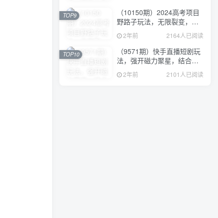
（10150期）2024高考项目
TOP9
野路子玩法，无限裂变，最
高一天1W＋！
2年前
2164人已阅读
（9571期）快手直播短剧玩
TOP10
法，强开磁力聚星，结合多
种变现方式日入600+
2年前
2101人已阅读