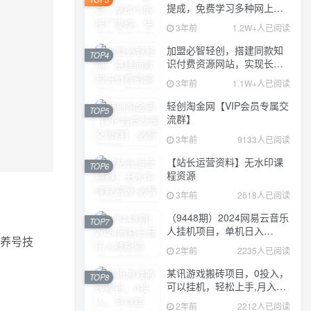
提成，免费学习多种网上创
业课程，菜鸟秒变大神！
3年前
1.2W+人已阅读
加盟必智轻创，搭建同款知
TOP4
识付费资源网站，实现长期
稳定被动收入~
3年前
1.1W+人已阅读
轻创淘金网【VIP会员专属交
TOP5
流群】
3年前
9133人已阅读
【站长运营资料】无水印课
TOP6
程资源
3年前
2618人已阅读
（9448期）2024网易云音乐
TOP7
人挂机项目，单机日入
你养号技
150+，无脑月入5000+
2年前
2235人已阅读
某讯游戏搬砖项目，0投入，
TOP8
可以挂机，轻松上手,月入
3000+上不封顶
2年前
2212人已阅读