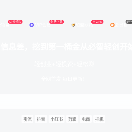
站长带队
免费下载
日入2K
VIP
操项目
VIP会员
加盟网站
会员群
破信息差，挖到第一桶金从必智轻创开
轻创业+轻投资+轻松赚
全网首发 每日更新！
引流
抖音
小红书
剪辑
电商
挂机