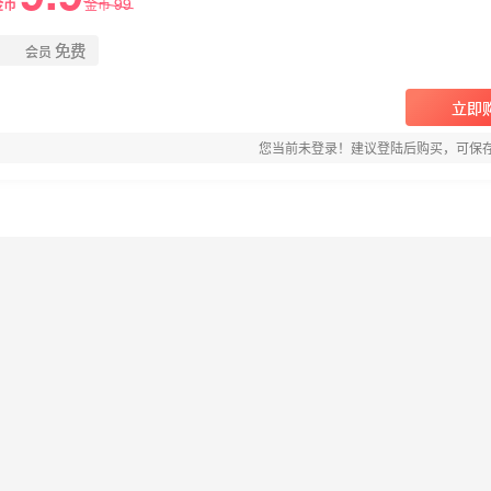
99
金币
金币
免费
会员
立即
您当前未登录！建议登陆后购买，可保