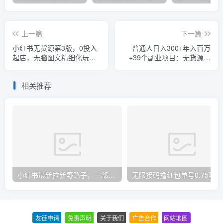
上一篇
下一篇
小红书无货源第3版，0投入
普通人日入300+年入百万
起店，无脑图文精细化玩
+39个副业项目：无货源、
法，每天收益300+
电商、小程序、微商等等！
相关推荐
小红书最新拉新野路子，一部手机即可操作，一单15块，做得好日入2000+
无
友链申请
-
免责声明
-
关于我们
-
广告合作
-
网站地图