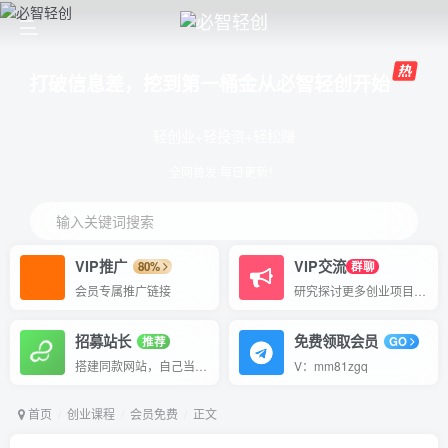
打破信息差，挖到第一桶金从必智轻创开始
轻创业+轻投资+轻松赚
全网首发 每日更新！
输入关键词搜索
VIP推广
VIP交流
80%
群聊
会员专属推广链接
研究探讨更多创业项目路子。
招募站长
免费领取会员
推荐
GO
搭建同款网站，自己当老板
V：mm81zgq
首页
创业课程
会员免费
正文