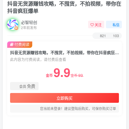
抖音无货源赚钱攻略，不囤货，不拍视频，带你在
抖音疯狂爆单
必智轻创
关注
私信
2年前发布
821
103
付费阅读
抖音无货源赚钱攻略，不囤货，不拍视频，带你在抖音疯狂爆单
此内容为付费阅读，请付费后查看
9.9
99
金币
金币
免费
会员
立即购买
您当前未登录！建议登陆后购买，可保存购买订单