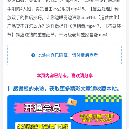
手期的4大招，卖货自由不受限制.mp415、【售后处理】释
放双手的售后技巧，让你边睡觉边进账.mp416.【运营优化】
产品卖不好怎么办？这样做提升10倍销量.mp417、【答疑环
节】抖店赚钱的重要细节，千万级老师独家答疑.mp4
此处内容已隐藏，请付费后查看
------本页内容已结束，喜欢请分享------
感谢您的来访，获取更多精彩文章请收藏本站。