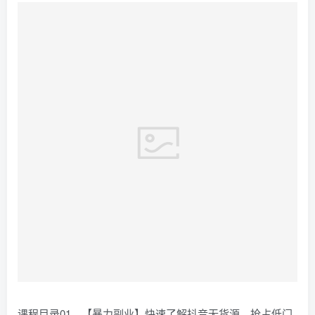
课程目录01、【暴力副业】快速了解抖音无货源，抢占低门