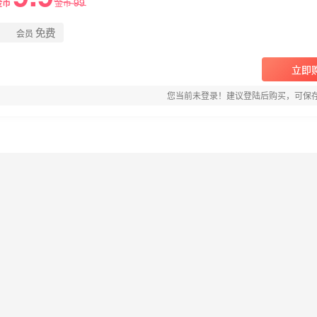
99
金币
金币
免费
会员
立即
您当前未登录！建议登陆后购买，可保