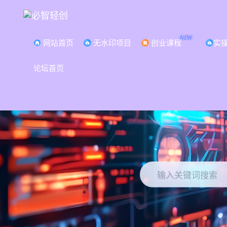
NEW
网站首页
无水印项目
创业课程
实
论坛首页
打
输入关键词搜索