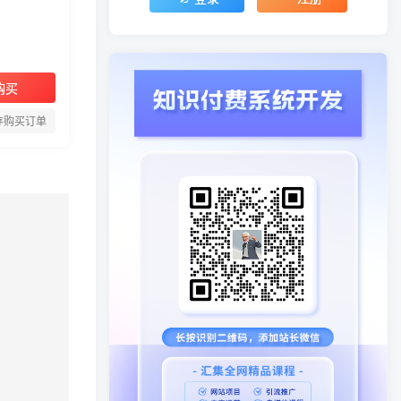
购买
存购买订单