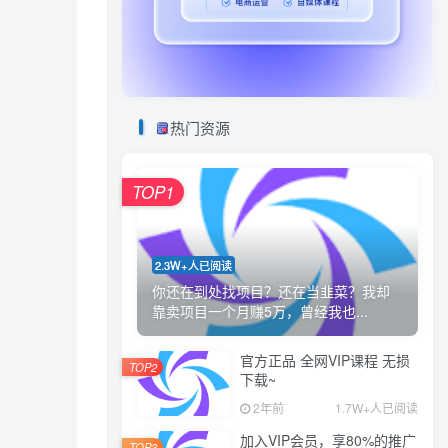
热门资源
TOP1
2.3W+人已阅读
你还在到处找项目？还在当韭菜？我却
靠卖项目一个月赚5万，曾经我也...
官方正品 全网VIP课程 无损
TOP2
下载~
2年前
1.7W+人已阅读
加入VIP会员，享80%的推广
TOP3