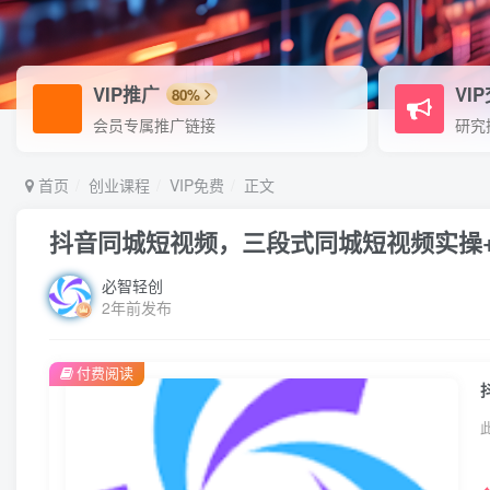
VIP推广
VI
80%
会员专属推广链接
研究
首页
创业课程
VIP免费
正文
抖音同城短视频，三段式同城短视频实操
必智轻创
2年前发布
付费阅读