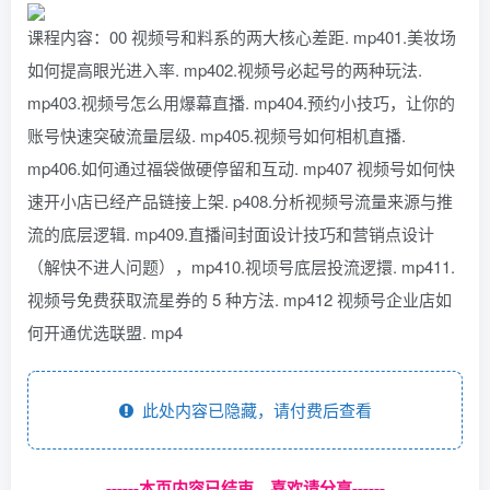
课程内容：00 视频号和料系的两大核心差距. mp401.美妆场
如何提高眼光进入率. mp402.视频号必起号的两种玩法.
mp403.视频号怎么用爆幕直播. mp404.预约小技巧，让你的
账号快速突破流量层级. mp405.视频号如何相机直播.
mp406.如何通过福袋做硬停留和互动. mp407 视频号如何快
速开小店已经产品链接上架. p408.分析视频号流量来源与推
流的底层逻辑. mp409.直播间封面设计技巧和营销点设计
（解快不进人问题），mp410.视顷号底层投流逻擐. mp411.
视频号免费获取流星券的 5 种方法. mp412 视频号企业店如
何开通优选联盟. mp4
此处内容已隐藏，请付费后查看
------本页内容已结束，喜欢请分享------