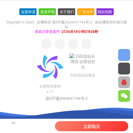
友链申请
-
免责声明
-
关于我们
-
广告合作
-
网站地图
Copyright © 2023 ·
必赚轻创 渝ICP备2024041744号-2
· 由
必赚轻创社
强力驱
动.
本站已安全运行:
2734天19小时2分28秒
扫码加站长微信
必智轻创系统
4.71
渝ICP备2024041744号-2
140
立即购买