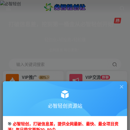
打破信息差，挖到第一桶金从必智轻创开始
轻创业+轻投资+轻松赚
全网首发 每日更新！
输入关键词搜索
VIP推广
VIP交流
80%
群聊
会员专属推广链接
研究探讨更多创业项目路子。
招募站长
免费领取会员
推荐
GO
必智轻创资源站
搭建同款网站，自己当老板
V：mm81zgq
首页
创业课程
VIP免费
正文
🎯
必智轻创，打破信息差，提供全网最新、最快、最全项目资
源！每日稳定更新20~50个