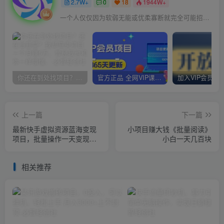
2.7W+
0
18
1944W+
一个人仅仅因为软弱无能或优柔寡断就完全可能招致痛苦
你还在到处找项目？还在当韭菜？我却靠卖项目一个月赚5万，曾经我也和你一样懵懂。
官方正品 全网VIP课程 无损下载~
上一篇
下一篇
最新快手虚拟资源蓝海变现
小项目赚大钱《批量阅读》
项目，批量操作一天变现
小白一天几百块
1800+
相关推荐