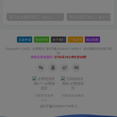
某讯游戏搬砖项目，0投入，可以挂机，轻松上手,月入3000+上不封顶
快手
友链申请
-
免责声明
-
关于我们
-
广告合作
-
网站地图
Copyright © 2023 ·
必赚轻创 渝ICP备2024041744号-2
· 由
必赚轻创社
强力驱
动.
本站已安全运行:
2734天19小时5分29秒
必智轻创系统
扫码加站长微信
4.71
渝ICP备2024041744号-2