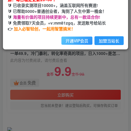
一单49.9，冷门暴利，转化率奇高的项目，日入
🔰 已收录实测项目10000+，涵盖互联网所有赛道!
1000+是怎么做到的，手机可操作
🔰 已帮助5000+普通创业者，淘到了人生中第一桶金！
🔰
海量有价值的项目持续更新中，总有一款适合你!
必智轻创
🔰 免费领取7天会员，+v:mm81zgq，发送账号给站长
关注
私信
2年前发布
👉
加入必智轻创，一起用智慧搞米！
1508
179
开通VIP会员
加盟当站长
付费阅读
一单49.9，冷门暴利，转化率奇高的项目，日入1000+是怎么做到的，手机可操作
此内容为付费阅读，请付费后查看
9.9
99
金币
金币
免费
会员
立即购买
您当前未登录！建议登陆后购买，可保存购买订单