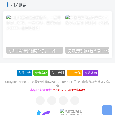
相关推荐
小红书最新拉新野路子，一部手机即可操作，一单15块，做得好日入2000+
无
友链申请
-
免责声明
-
关于我们
-
广告合作
-
网站地图
Copyright © 2023 ·
必赚轻创 渝ICP备2024041744号-2
· 由
必赚轻创社
强力驱
动.
本站已安全运行:
2735天3小时12分45秒