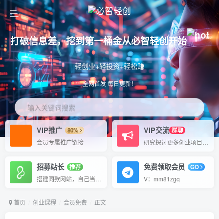
打破信息差，挖到第一桶金从必智轻创开始
轻创业+轻投资+轻松赚
全网首发 每日更新！
输入关键词搜索
VIP推广
VIP交流
80%
群聊
会员专属推广链接
研究探讨更多创业项目路子。
招募站长
免费领取会员
推荐
GO
搭建同款网站，自己当老板
V：mm81zgq
首页
创业课程
会员免费
正文