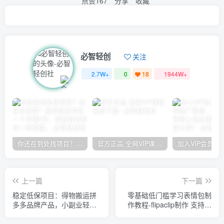
点赞
167
分享
收藏
必智轻创
关注
2.7W+
0
18
1944W+
你还在到处找项目？还在当韭菜？我却靠卖项目一个月赚5万，曾经我也和你一样懵懂。
官方正品 全网VIP课程 无损下载~
上一篇
下一篇
稳定低保项目：得物搬运拼
零基础低门槛学习表情包制
多多品牌产品，小副业轻松
作教程-flipaclip制作 支持设
月入过千【详细教程】
备 手机 安卓平板 ipad