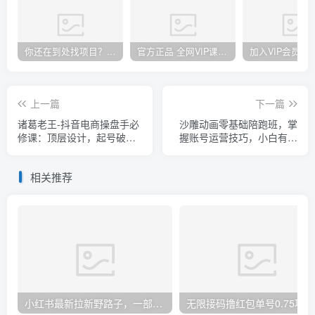
你还在到处找项目？还在当韭菜？我却靠卖项目一个月赚5万，曾经我也和你一样懵懂。
官方正品 全网VIP课程 无损下载~
上一篇
下一篇
诸葛老王-抖音电商操盘手必
沙雕动画零基础陪跑班，掌
修课：顶层设计，​起号破
握账号运营技巧，小白有电
局，爆款运营，数据分析
脑就能操作（价值668元）
相关推荐
小红书最新拉新野路子，一部手机即可操作，一单15块，做得好日入2000+
无