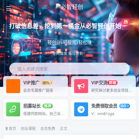
打破信息差，挖到第一桶金从必智轻创开始
轻创业+轻投资+轻松赚
全网首发 每日更新！
输入关键词搜索
VIP推广
VIP交流
80%
群聊
会员专属推广链接
研究探讨更多创业项目路子。
招募站长
免费领取会员
推荐
GO
搭建同款网站，自己当老板
V：mm81zgq
首页
创业课程
会员免费
正文