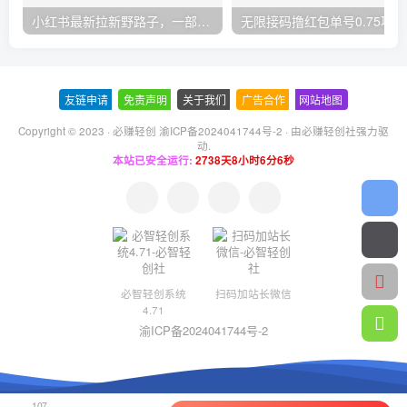
小红书最新拉新野路子，一部手机即可操作，一单15块，做得好日入2000+
无
友链申请
-
免责声明
-
关于我们
-
广告合作
-
网站地图
Copyright © 2023 ·
必赚轻创 渝ICP备2024041744号-2
· 由
必赚轻创社
强力驱
动.
本站已安全运行:
2738天8小时6分7秒
必智轻创系统
扫码加站长微信
4.71
渝ICP备2024041744号-2
107