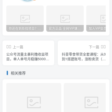
你还在到处找项目？还在当韭菜？我却靠卖项目一个月赚5万，曾经我也和你一样懵懂。
官方正品 全网VIP课程 无损下载~
上一篇
下一篇
公众号流量主暴利撸收益项
抖音零食带货全套课程：从0
目，单人单号月稳赚5000+
到1搭建账号，涨粉卖货（提
（价值480元）
供素材库）
相关推荐