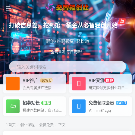
打破信息差，挖到第一桶金从必智轻创开始
轻创业+轻投资+轻松赚
全网首发 每日更新！
输入关键词搜索
VIP推广
VIP交流
80%
群聊
会员专属推广链接
研究探讨更多创业项目路子。
招募站长
免费领取会员
推荐
GO
搭建同款网站，自己当老板
V：mm81zgq
首页
创业课程
会员免费
正文