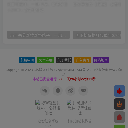
小红书最新拉新野路子，一部手机即可操作，一单15块，做得好日入2000+
无
友链申请
-
免责声明
-
关于我们
-
广告合作
-
网站地图
Copyright © 2023 ·
必赚轻创 渝ICP备2024041744号-2
· 由
必赚轻创社
强力驱
动.
本站已安全运行:
2735天23小时22分11秒
必智轻创系统
扫码加站长微信
4.71