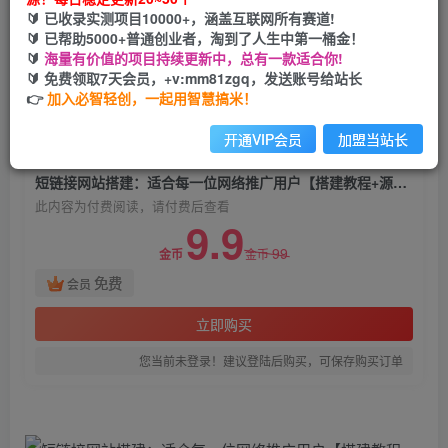
短链接网站搭建：适合每一位网络推广用户【搭建
🔰 已收录实测项目10000+，涵盖互联网所有赛道!
教程+源码】
🔰 已帮助5000+普通创业者，淘到了人生中第一桶金！
🔰
海量有价值的项目持续更新中，总有一款适合你!
必智轻创
🔰 免费领取7天会员，+v:mm81zgq，发送账号给站长
关注
私信
2年前发布
👉
加入必智轻创，一起用智慧搞米！
1325
67
开通VIP会员
加盟当站长
付费阅读
短链接网站搭建：适合每一位网络推广用户【搭建教程+源码】
此内容为付费阅读，请付费后查看
9.9
99
金币
金币
免费
会员
立即购买
您当前未登录！建议登陆后购买，可保存购买订单