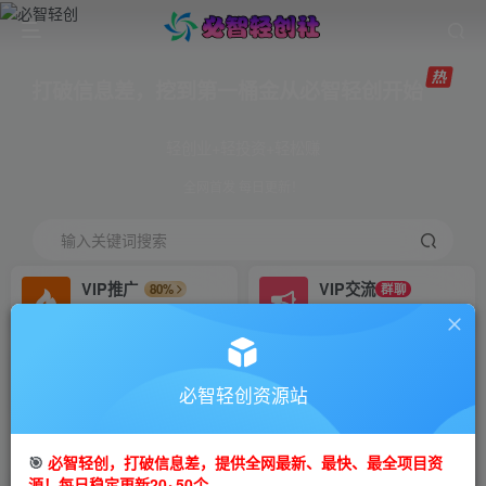
打破信息差，挖到第一桶金从必智轻创开始
轻创业+轻投资+轻松赚
全网首发 每日更新！
输入关键词搜索
VIP推广
VIP交流
80%
群聊
会员专属推广链接
研究探讨更多创业项目路子。
招募站长
免费领取会员
推荐
GO
必智轻创资源站
搭建同款网站，自己当老板
V：mm81zgq
首页
创业课程
会员免费
正文
🎯
必智轻创，打破信息差，提供全网最新、最快、最全项目资
源！每日稳定更新20~50个