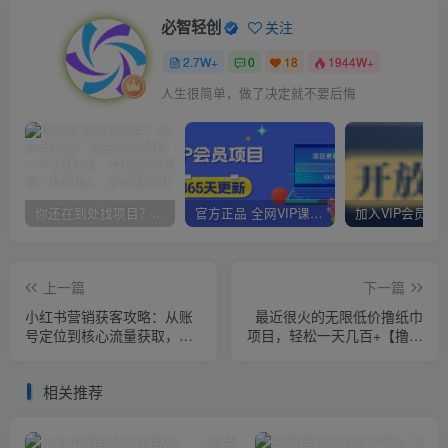
必智轻创
关注
2.7W+
0
18
1944W+
人生很简单，做了决定就不要后悔
你还在到处找项目？还在当韭菜？我却靠卖项目一个月赚5万，曾经我也和你一样懵懂。
官方正品 全网VIP课程 无损下载~
上一篇
下一篇
小红书营销获客攻略：从账
最近很火的无限低价撸纸巾
号定位到核心流量获取，爆
项目，轻松一天几百+【撸纸
款笔记打造
渠道+详细教程】
相关推荐