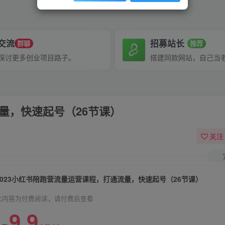
P交流
招募站长
群聊
推荐
探讨更多创业项目路子。
搭建同款网站，自己当
量，快速起号（26节课）
关注
2023小红书陪跑营流量运营课程，打通流量，快速起号（26节课）
此内容为付费阅读，请付费后查看
9.9