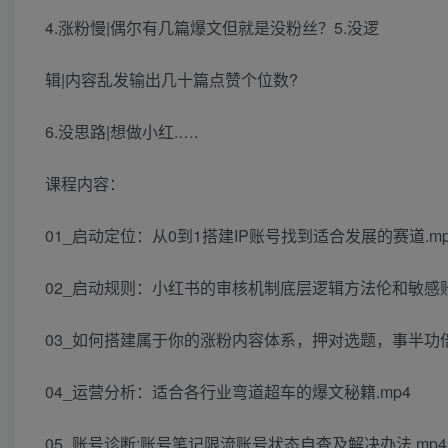
4.涨粉慢|偶尔有几篇爆文但就是没粉丝？5.没逻
辑|内容乱发输出几十篇点赞个位数?
6.没思路|想做小红.….
课程内容：
01_启动定位：从0到1搭建IP账号找到适合发展的赛道.mp
02_启动规则：小红书的审核机制底层逻辑方法伦和敏感账
03_如何搭建属于你的涨粉内容体系，押对选题，事半功倍
04_运营分析：适合各行业弯道超车的爆文秘籍.mp4
05_账号诊断:账号笔记限流账号状态自查及解决办法.mp4