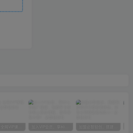
官方正品 全网VIP课程 无损下载~
加入VIP会员，享80%的推广提成，免费学习多种网上创业课程，菜鸟秒变大神！
加盟必智轻创，搭建同款知识付费资源网站，实现长期稳定被动收入~