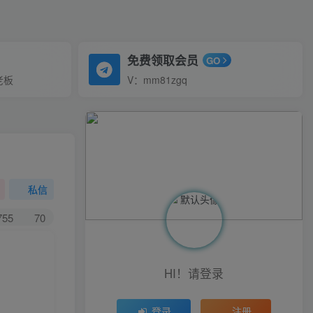
免费领取会员
GO
老板
V：mm81zgq
私信
755
70
HI！请登录
登录
注册