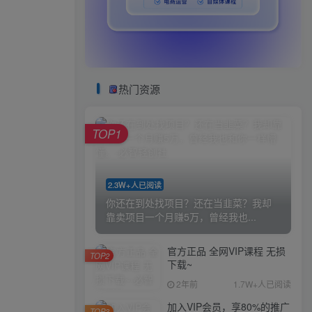
热门资源
TOP1
2.3W+人已阅读
你还在到处找项目？还在当韭菜？我却
靠卖项目一个月赚5万，曾经我也...
官方正品 全网VIP课程 无损
TOP2
下载~
2年前
1.7W+人已阅读
加入VIP会员，享80%的推广
TOP3