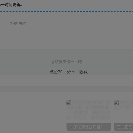
第一时间更新。
THE END
喜欢就支持一下吧
点赞
70
分享
收藏
你还在到处找项目？还在当韭菜？我却靠卖项目一个月赚5万，曾经我也和你一样懵懂。