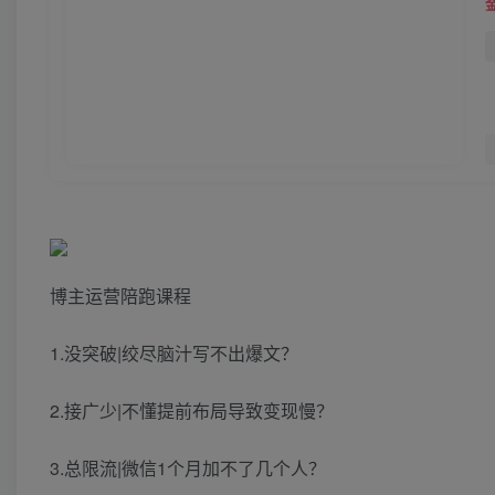
博主运营陪跑课程
1.没突破|绞尽脑汁写不出爆文？
2.接广少|不懂提前布局导致变现慢？
3.总限流|微信1个月加不了几个人？