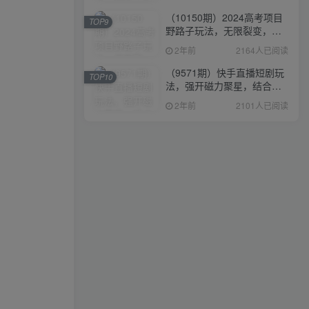
（10150期）2024高考项目
TOP9
野路子玩法，无限裂变，最
高一天1W＋！
2年前
2164人已阅读
（9571期）快手直播短剧玩
TOP10
法，强开磁力聚星，结合多
种变现方式日入600+
2年前
2101人已阅读