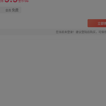
99
金币
金币
免费
会员
立即
您当前未登录！建议登陆后购买，可保