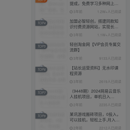
提成，免费学习多种网上创
业课程，菜鸟秒变大神！
3年前
1.2W+人已阅读
加盟必智轻创，搭建同款知
TOP4
识付费资源网站，实现长期
稳定被动收入~
3年前
1.1W+人已阅读
轻创淘金网【VIP会员专属交
TOP5
流群】
3年前
9133人已阅读
【站长运营资料】无水印课
TOP6
程资源
3年前
2619人已阅读
（9448期）2024网易云音乐
TOP7
人挂机项目，单机日入
150+，无脑月入5000+
2年前
2235人已阅读
某讯游戏搬砖项目，0投入，
TOP8
可以挂机，轻松上手,月入
3000+上不封顶
2年前
2212人已阅读