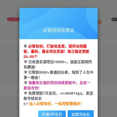
站长带队
免费下载
日入2K
VIP
操项目
VIP会员
加盟网站
会员群
必智轻创资源站
破信息差，挖到第一桶金从必智轻创开
🎯
必智轻创，打破信息差，提供全网最
新、最快、最全项目资源！每日稳定更新
轻创业+轻投资+轻松赚
20~50个
🔰 已收录实测项目10000+，涵盖互联网所
有赛道!
全网首发 每日更新！
🔰 已帮助5000+普通创业者，淘到了人生中
第一桶金！
🔰
海量有价值的项目持续更新中，总有一
款适合你!
🔰 免费领取7天会员，+v:mm81zgq，发送
账号给站长
👉
加入必智轻创，一起用智慧搞米！
引流
抖音
小红书
剪辑
电商
挂机
开通VIP会员
加盟当站长