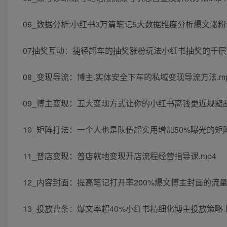
06_数据分析:小红书3万篇笔记5大数据维度分析爆文涨粉套
07抽奖互动：捷径超车的抽奖涨粉玩法小红书抽奖的千层套
08_变现导流：博主.实体安全下车的私域变现导流方法.m
09_博主变现：五大变现方式让你的小红书离钱更近规避品
10_矩阵打法：一个人也是队伍超实用增加50%曝光的矩阵
11_普店变现：普店就地变现开店流程经营指导课.mp4
12_内容封面：提高笔记打开率200%爆文博主封面的流量密
13_投放曹条：爆文率超40%小红书精细化博主投放策略上