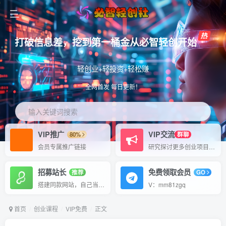
打破信息差，挖到第一桶金从必智轻创开始
轻创业+轻投资+轻松赚
全网首发 每日更新！
输入关键词搜索
VIP推广
VIP交流
80%
群聊
会员专属推广链接
研究探讨更多创业项目路子。
招募站长
免费领取会员
推荐
GO
搭建同款网站，自己当老板
V：mm81zgq
首页
创业课程
VIP免费
正文