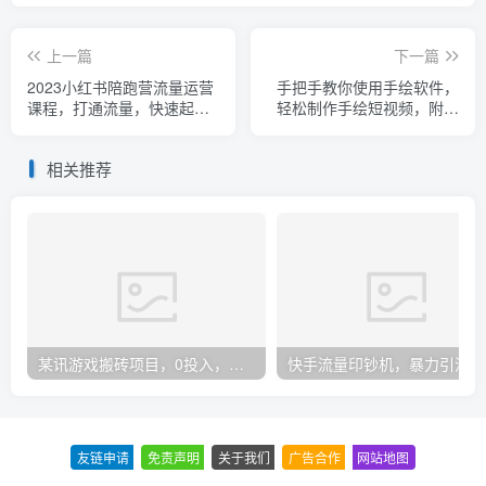
上一篇
下一篇
2023小红书陪跑营流量运营
手把手教你使用手绘软件，
课程，打通流量，快速起号
轻松制作手绘短视频，附带
（26节课）
软件
相关推荐
某讯游戏搬砖项目，0投入，可以挂机，轻松上手,月入3000+上不封顶
快手
友链申请
-
免责声明
-
关于我们
-
广告合作
-
网站地图