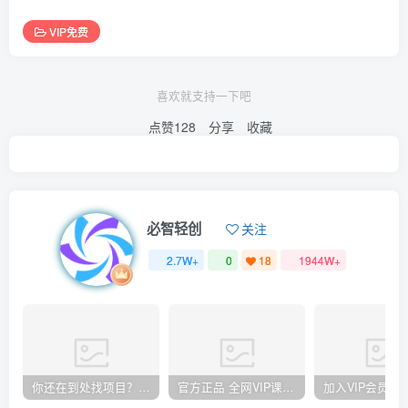
VIP免费
喜欢就支持一下吧
点赞
128
分享
收藏
必智轻创
关注
2.7W+
0
18
1944W+
你还在到处找项目？还在当韭菜？我却靠卖项目一个月赚5万，曾经我也和你一样懵懂。
官方正品 全网VIP课程 无损下载~