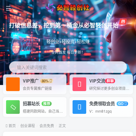
打破信息差，挖到第一桶金从必智轻创开始
轻创业+轻投资+轻松赚
全网首发 每日更新！
输入关键词搜索
VIP推广
VIP交流
80%
群聊
会员专属推广链接
研究探讨更多创业项目路子。
招募站长
免费领取会员
推荐
GO
搭建同款网站，自己当老板
V：mm81zgq
首页
创业课程
会员免费
正文