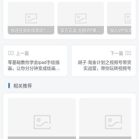
你还在到处找项目？还在当韭菜？我却靠卖项目一个月赚5万，曾经我也和你一样懵懂。
官方正品 全网VIP课程 无损下载~
上一篇
下一篇
零基础教你学会ipad手绘插
胡子·淘金计划之视频号带货
画，让你分分钟变成绘画及
实战营，带你玩转视频号
创作大师
相关推荐