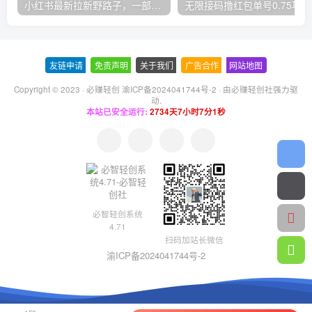
小红书最新拉新野路子，一部手机即可操作，一单15块，做得好日入2000+
无
友链申请
-
免责声明
-
关于我们
-
广告合作
-
网站地图
Copyright © 2023 ·
必赚轻创 渝ICP备2024041744号-2
· 由
必赚轻创社
强力驱
动.
本站已安全运行:
2734天7小时7分2秒
必智轻创系统
4.71
扫码加站长微信
渝ICP备2024041744号-2