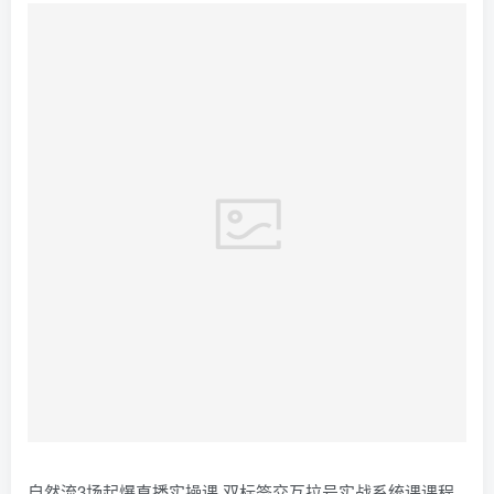
自然流3场起爆直播实操课 双标签交互拉号实战系统课课程