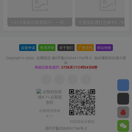
小红书最新拉新野路子，一部手机即可操作，一单15块，做得好日入2000+
无
友链申请
-
免责声明
-
关于我们
-
广告合作
-
网站地图
Copyright © 2023 ·
必赚轻创 渝ICP备2024041744号-2
· 由
必赚轻创社
强力驱
动.
本站已安全运行:
2736天17小时54分8秒
必智轻创系统
4.71
扫码加站长微信
渝ICP备2024041744号-2