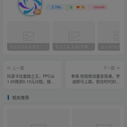
2.7W+
0
18
1944W+
你还在到处找项目？还在当韭菜？我却靠卖项目一个月赚5万，曾经我也和你一样懵懂。
官方正品 全网VIP课程 无损下载~
上一篇
下一篇
抖音卡位套路之王，PPC从
参哥·短视频流量变现课，学
1.65拖到0.13元过程，搜索
成即可上路，抓住时代的红
第一操作思维
利
相关推荐