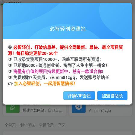
打破信息差，挖到第一桶金从必智轻创开始
必智轻创资源站
轻创业+轻投资+轻松赚
🎯
必智轻创，打破信息差，提供全网最新、最快、最全项目资
全网首发 每日更新！
源！每日稳定更新20~50个
🔰 已收录实测项目10000+，涵盖互联网所有赛道!
🔰 已帮助5000+普通创业者，淘到了人生中第一桶金！
输入关键词搜索
🔰
海量有价值的项目持续更新中，总有一款适合你!
🔰 免费领取7天会员，+v:mm81zgq，发送账号给站长
VIP推广
VIP交流
80%
群聊
👉
加入必智轻创，一起用智慧搞米！
会员专属推广链接
研究探讨更多创业项目路子。
开通VIP会员
加盟当站长
招募站长
免费领取会员
推荐
GO
搭建同款网站，自己当老板
V：mm81zgq
首页
创业课程
会员免费
正文