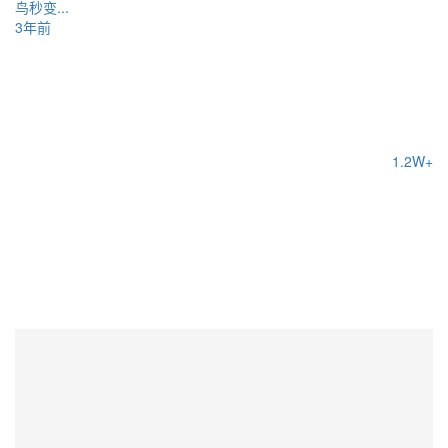
鸟秒变...
3年前
1.2W+