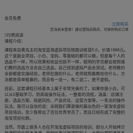
会员
免费
立即购买
您当前未登录！建议登陆后购买，可保存购买订单
付费阅读
课程介绍：
课程来自黄岛主的淘宝蓝海虚拟项目陪跑训练营5.0，价值1988元。
这个是副业项目，小白、宝妈、零基础的都可以做，但是每个人的
选品不一样，所以效果和收益也就不一样，聪明的学员都会按照我
们教的选品方法去自己选品，自己找到虚拟产品去测试。老师教的
全部都是实操经验，老师在做的什么，老师就照搬教给你什么，方
法都是简单粗暴的，而且有一说一，有二说二，绝不虚假。
目前，这套课程已经基本上属于非常完善的了，如果你是小白，可
以从0基础学习，到高级操作玩法，一整套的流程，涵盖：店铺注
册、选品方案、规避风险、产品优化、运营方案等，一条龙的操作
玩法。我可以自信的说：全网我们算是做的最出色的一家淘宝虚拟
项目培训，至少我带出了百位优秀学员了，而且已经形成了完整的
淘宝项目社群。
当然，市面上很多人也在开淘宝虚拟项目的培训，部分人开始拷贝
我课程的内容去洗课，我相信看过我课程的人，大部分都知道很多